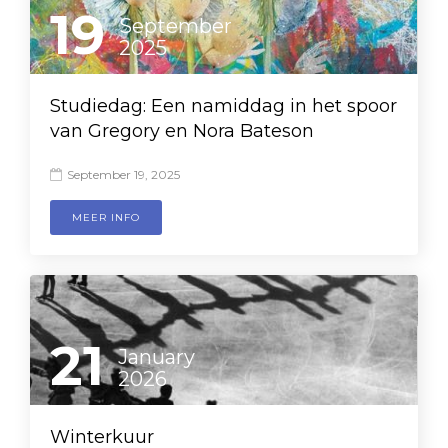
19
September
2025
Studiedag: Een namiddag in het spoor
van Gregory en Nora Bateson
September 19, 2025

MEER INFO
21
January
2026
Winterkuur