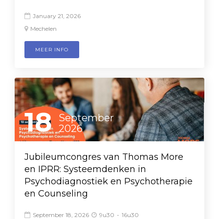
January 21, 2026

Mechelen

MEER INFO
18
September
2026
Jubileumcongres van Thomas More
en IPRR: Systeemdenken in
Psychodiagnostiek en Psychotherapie
en Counseling
September 18, 2026
9u30
-
16u30

