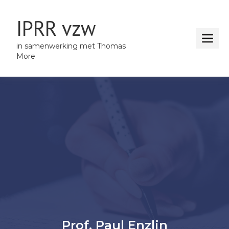
IPRR vzw
in samenwerking met Thomas
More
Prof. Paul Enzlin