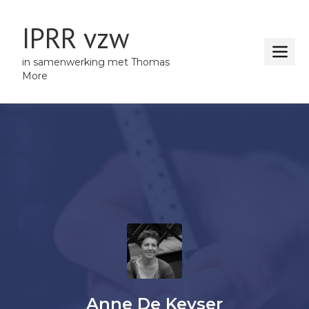
IPRR vzw
in samenwerking met Thomas
More
Anne De Keyser