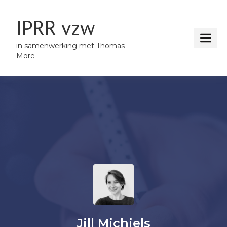
IPRR vzw
in samenwerking met Thomas
More
Jill Michiels