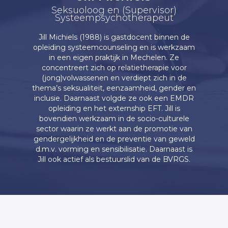
Seksuoloog en (Supervisor)
Systeempsychotherapeut
Jill Michiels (1988) is gastdocent binnen de
opleiding systeemcounseling en is werkzaam
in een eigen praktijk in Mechelen. Ze
concentreert zich op relatietherapie voor
(jong)volwassenen en verdiept zich in de
thema’s seksualiteit, eenzaamheid, gender en
inclusie. Daarnaast volgde ze ook een EMDR
opleiding en het externship EFT. Jill is
bovendien werkzaam in de socio-culturele
sector waarin ze werkt aan de promotie van
gendergelijkheid en de preventie van geweld
d.m.v. vorming en sensibilisatie. Daarnaast is
Jill ook actief als bestuurslid van de BVRGS.