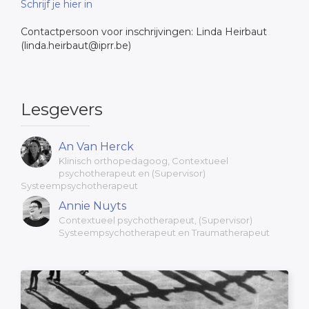
Schrijf je hier in
Contactpersoon voor inschrijvingen: Linda Heirbaut
(linda.heirbaut@iprr.be)
Lesgevers
An Van Herck
Klinisch orthopedagoog, Contextueel
psychotherapeut en (Supervisor)
Systeempsychotherapeut
Annie Nuyts
Contextueel psychotherapeut, (Supervisor)
Systeempsychotherapeut en Traumatherapeut