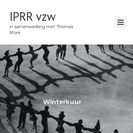
IPRR vzw
in samenwerking met Thomas
More
Winterkuur