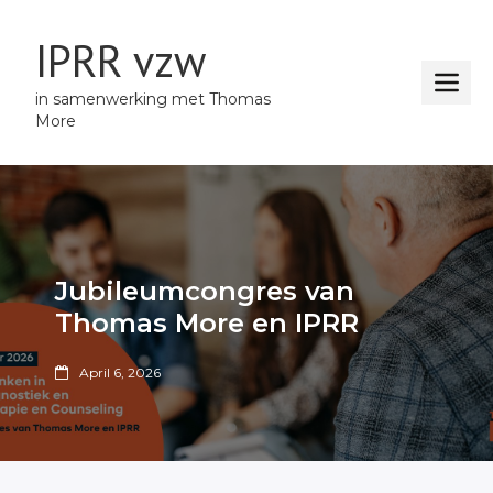
IPRR vzw
in samenwerking met Thomas
More
Jubileumcongres van
Thomas More en IPRR
April 6, 2026
