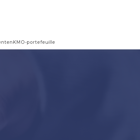
enten
KMO-portefeuille