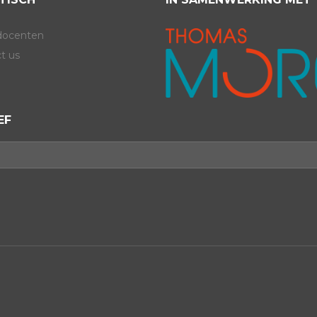
docenten
t us
EF