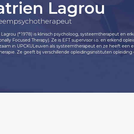
atrien Lagrou
teempsychotherapeut
 Lagrou (°1978) is klinisch psycholoog, systeemtherapeut en er
nally Focused Therapy). Ze is EFT supervisor i.o. en erkend ople
kzaam in UPCKULeuven als systeemtherapeut en ze heeft een eig
therapie. Ze geeft bij verschillende opleidingsinstituten opleiding 