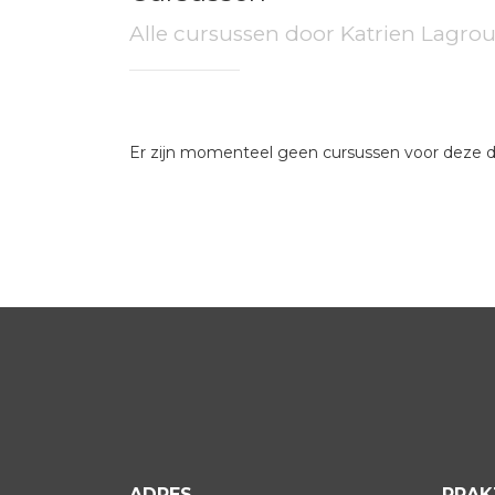
Alle cursussen door
Katrien Lagro
Er zijn momenteel geen cursussen voor deze 
ADRES
PRAK