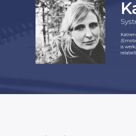
K
Sys
Katrien
(Emotio
is wer
relatie