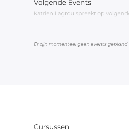
Volgende Events
Katrien Lagrou
spreekt op volgend
Er zijn momenteel geen events gepland 
Cursussen