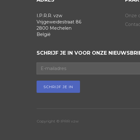
I.P.R.R. vzw
Onze 
Vrijgeweidestraat 86
Contac
2800 Mechelen
België
SCHRIJF JE IN VOOR ONZE NIEUWSBRI
Copyright © IPRR vzw