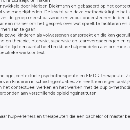
 of inzichtelijk te maken
ontwikkeld door Marleen Diekmann en gebaseerd op het conte
tal van mogelijkheden. De kracht van deze methodiek ligt in he
ezin, de groep meest passende en vooral ondersteunende beel
ar een manier om het gesprek over wat speelt te faciliteren en 
amen aan te gaan.
ie zowel kinderen als volwassenen aanspreekt en die kan gebru
ng en therapie, intervisie, supervisie en teamvergaderingen en 
 korte tijd een aantal heel bruikbare hulpmiddelen aan om mee 
pecifieke werkcontext.
hologe, contextuele psychotherapeute en EMDR-therapeute. Ze
s en kinderen in scheidingssituaties. Ze heeft een eigen prakti
 in het contextueel werken en het werken met de duplo-methodie
verbonden aan verschillende opleidingsinstituten.
 naar hulpverleners en therapeuten die een bachelor of master 