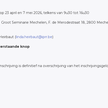
op 23 april en 7 mei 2026, telkens van 9u30 tot 16u30
 Groot Seminarie Mechelen, F. de Merodestraat 18, 2800 Mech
Heirbaut (
linda.heirbaut@iprr.be
)
onderstaande knop
inschrijving is definitief na overschrijving van het inschrijvingsg