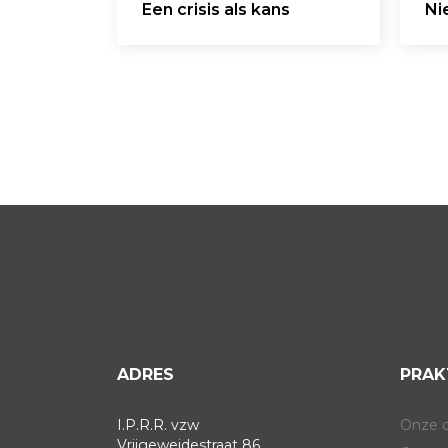
Een crisis als kans
Ni
ADRES
PRAK
I.P.R.R. vzw
Onze 
Vrijgeweidestraat 86