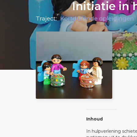
Initiatie 
Traject:
Kortdurende opleidingen
Inhoud
In hulpverlening schiet