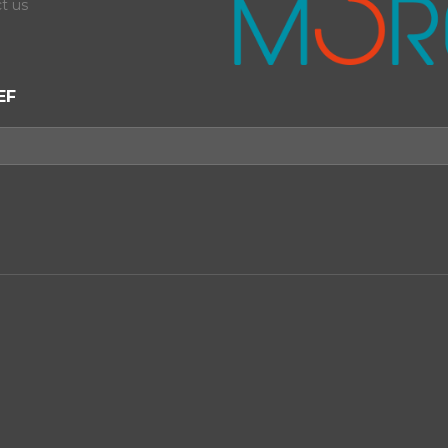
t us
EF