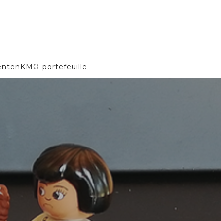
enten
KMO-portefeuille