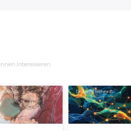
unnen interesseren
ie Nuyts
Dr. Lieve Beheydt