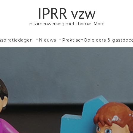
IPRR vzw
in samenwerking met Thomas More
nspiratiedagen
Nieuws
Praktisch
Opleiders & gastdoc