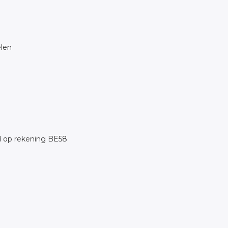
elen
eld op rekening BE58